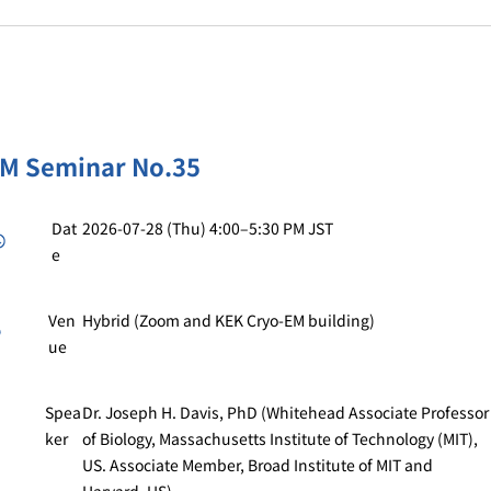
EM Seminar No.35
Dat
2026-07-28 (Thu) 4:00–5:30 PM JST
e
Ven
Hybrid (Zoom and KEK Cryo-EM building)
ue
Spea
Dr. Joseph H. Davis, PhD (Whitehead Associate Professor
ker
of Biology, Massachusetts Institute of Technology (MIT),
US. Associate Member, Broad Institute of MIT and