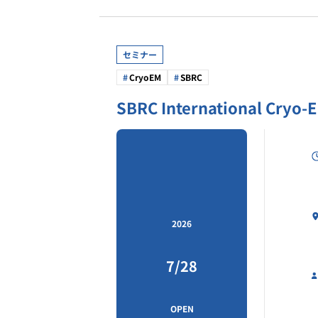
セミナー
CryoEM
SBRC
SBRC International Cryo-
2026
7/28
OPEN