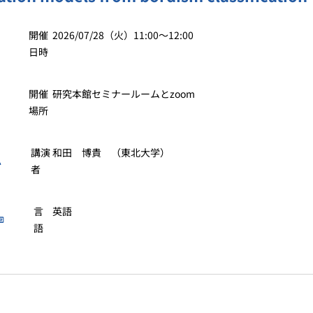
開催
2026/07/28（火）11:00〜12:00
日時
開催
研究本館セミナールームとzoom
場所
講演
和田 博貴 （東北大学）
者
言
英語
語