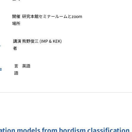
開催
研究本館セミナールームとzoom
場所
講演
熊野俊三 (IMP & KEK)
者
言
英語
語
cation models from bordism classification