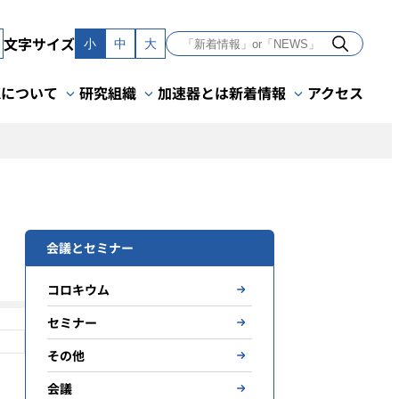
文字サイズ
小
中
大
Kについて
研究組織
加速器とは
新着情報
アクセス
会議とセミナー
コロキウム
セミナー
その他
会議