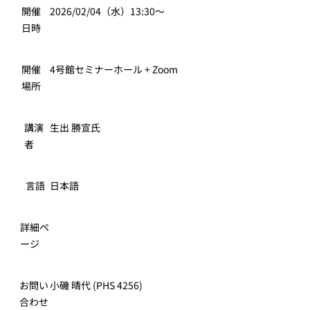
開催
2026/02/04（水）13:30〜
日時
開催
4号館セミナーホール + Zoom
場所
講演
生出 勝宣氏
者
言語
日本語
詳細ペ
ージ
お問い
小磯 晴代 (PHS 4256)
合わせ