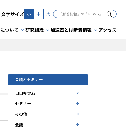
文字サイズ
小
中
大
Kについて
研究組織
加速器とは
新着情報
アクセス
会議とセミナー
コロキウム
セミナー
その他
会議