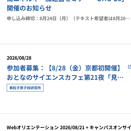
開催のお知らせ
申し込み締切：8月24日（月）（テキスト希望者は8月20日
（木）厳守）
2026/08/28
参加者募集：【8/28（金）京都初開催】
おとなのサイエンスカフェ第21夜「見え
ている世界の、その先へ―人はなぜ”未
素粒子原子核研究所
知”にひかれるのか」【素核研イベン
ト】
Webオリエンテーション 2026/08/21 + キャンパスオンサ