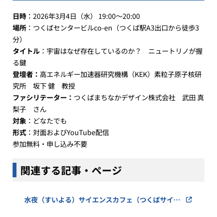
日時
：2026年3月4日（水） 19:00～20:00
場所
：つくばセンタービルco-en（つくば駅A3出口から徒歩3
分）
タイトル
：宇宙はなぜ存在しているのか？ ニュートリノが握
る鍵
登壇者：
高エネルギー加速器研究機構（KEK）素粒子原子核研
究所 坂下 健 教授
ファシリテーター：
つくばまちなかデザイン株式会社 武田 真
梨子 さん
対象
：どなたでも
形式
：対面およびYouTube配信
参加無料・申し込み不要
関連する記事・ページ
水夜（すいよる）サイエンスカフェ（つくばサイエ
ンスツアーオフィス）