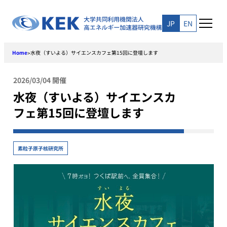
Skip
to
JP
EN
content
Home
水夜（すいよる）サイエンスカフェ第15回に登壇します
>
2026/03/04 開催
水夜（すいよる）サイエンスカ
フェ第15回に登壇します
素粒子原子核研究所