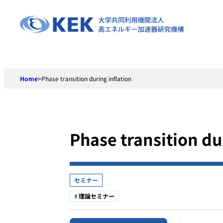
Skip
to
content
Home
>
Phase transition during inflation
Phase transition du
セミナー
理論セミナー