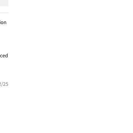
ion
nced
/25