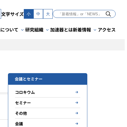
文字サイズ
小
中
大
Kについて
研究組織
加速器とは
新着情報
アクセス
会議とセミナー
コロキウム
セミナー
その他
会議