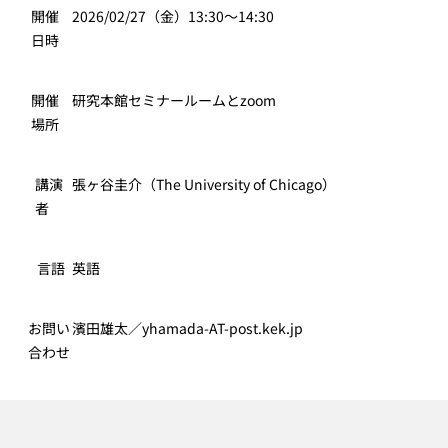
開催
2026/02/27（金）13:30〜14:30
日時
開催
研究本館セミナールームとzoom
場所
講演
張ヶ谷圭介（The University of Chicago）
者
言語
英語
お問い
濱田雄太／yhamada-AT-post.kek.jp
合わせ