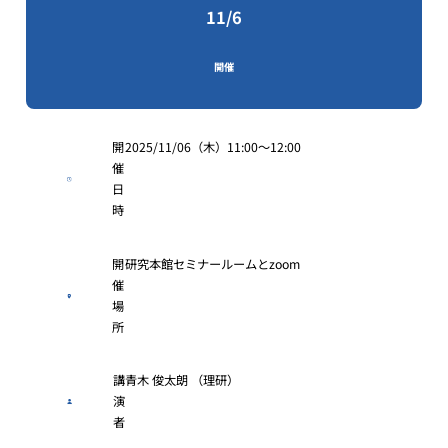
11/6
開催
開
2025/11/06（木）11:00〜12:00
催
日
時
開
研究本館セミナールームとzoom
催
場
所
講
青木 俊太朗 （理研）
演
者