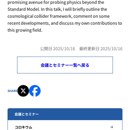
promising avenue for probing physics beyond the
Standard Model. In this talk, I will briefly outline the
cosmological collider framework, comment on some
recent developments, and discuss my own contributions to
this growing field.
公開日 2025/10/16 最終更新日 2025/10/16
会議とセミナー一覧へ戻る
SHARE
会議とセミナー
コロキウム