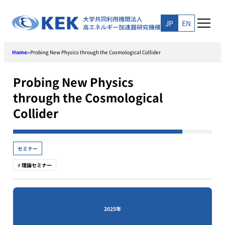
Skip
to
JP
EN
content
Home
Probing New Physics through the Cosmological Collider
>
Probing New Physics
through the Cosmological
Collider
セミナー
理論セミナー
2025年