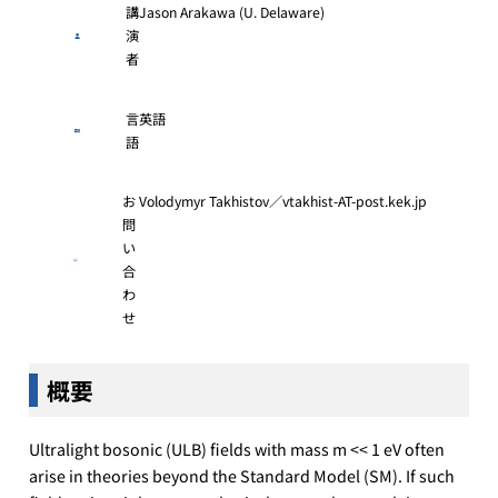
講
Jason Arakawa (U. Delaware)
演
者
言
英語
語
お
Volodymyr Takhistov／vtakhist-AT-post.kek.jp
問
い
合
わ
せ
概要
Ultralight bosonic (ULB) fields with mass m << 1 eV often
arise in theories beyond the Standard Model (SM). If such