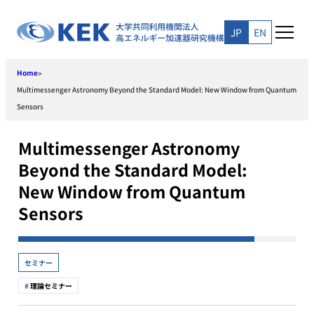
Skip
to
JP
EN
content
Home
>
Multimessenger Astronomy Beyond the Standard Model: New Window from Quantum
Sensors
Multimessenger Astronomy
Beyond the Standard Model:
New Window from Quantum
Sensors
セミナー
理論セミナー