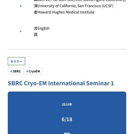
演
University of California, San Francisco (UCSF)
者
Howard Hughes Medical Institute
言
English
語
セミナー
SBRC
CryoEM
SBRC Cryo-EM International Seminar 1
2018年
6/18
開催