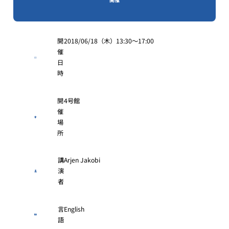
開
2018/06/18（木）13:30〜17:00
催
日
時
開
4号館
催
場
所
講
Arjen Jakobi
演
者
言
English
語