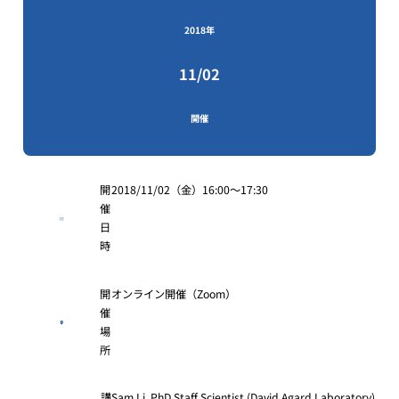
2018年
11/02
開催
開
2018/11/02（金）16:00～17:30
催
日
時
開
オンライン開催（Zoom）
催
場
所
講
Sam Li, PhD Staff Scientist (David Agard Laboratory)