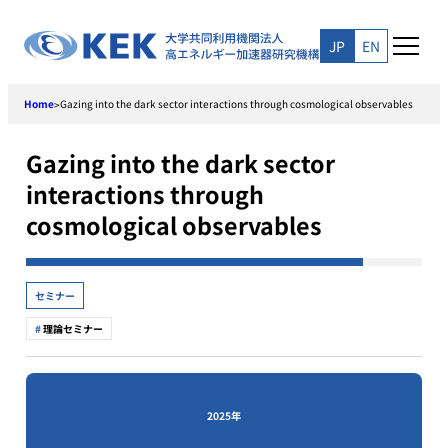
Skip
to
JP
EN
content
Home
Gazing into the dark sector interactions through cosmological observables
>
Gazing into the dark sector
interactions through
cosmological observables
セミナー
理論セミナー
2025年