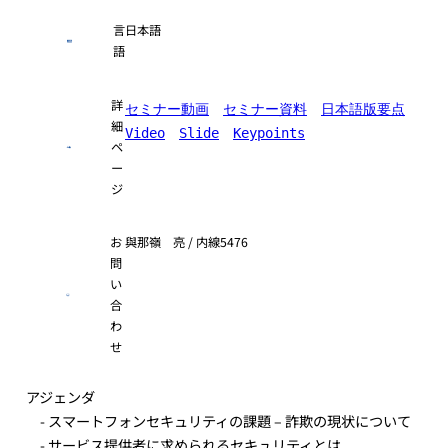
言
日本語
語
詳
セミナー動画
セミナー資料
日本語版要点
細
Video
Slide
Keypoints
ペ
ー
ジ
お
與那嶺 亮 / 内線5476
問
い
合
わ
せ
アジェンダ
- スマートフォンセキュリティの課題 – 詐欺の現状について
- サービス提供者に求められるセキュリティとは