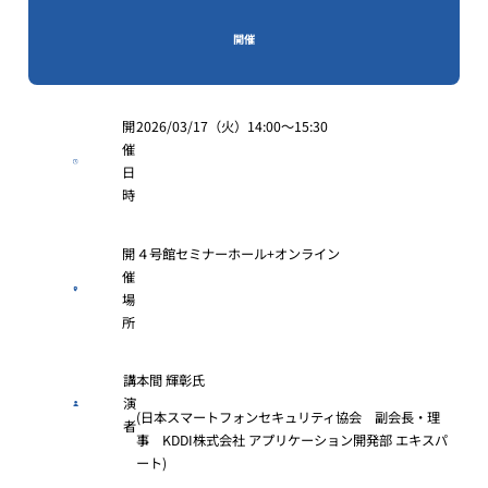
開催
開
2026/03/17（火）14:00〜15:30
催
日
時
開
４号館セミナーホール+オンライン
催
場
所
講
本間 輝彰氏
演
(日本スマートフォンセキュリティ協会 副会長・理
者
事 KDDI株式会社 アプリケーション開発部 エキスパ
ート)