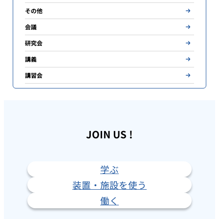
その他
会議
研究会
講義
講習会
JOIN US !
学ぶ
装置・施設を使う
働く