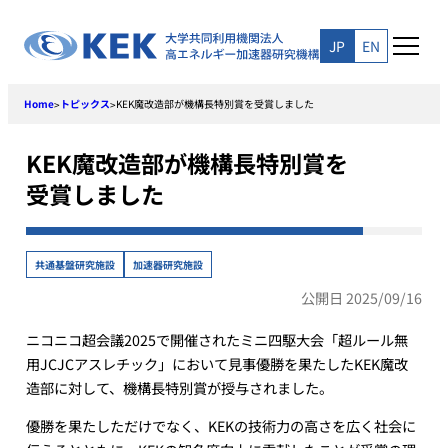
Skip
to
JP
EN
content
Home
トピックス
KEK魔改造部が機構長特別賞を受賞しました
>
>
KEK魔改造部が機構長特別賞を
受賞しました
共通基盤研究施設
加速器研究施設
公開日 2025/09/16
ニコニコ超会議2025で開催されたミニ四駆大会「超ルール無
用JCJCアスレチック」において見事優勝を果たしたKEK魔改
造部に対して、機構長特別賞が授与されました。
優勝を果たしただけでなく、KEKの技術力の高さを広く社会に