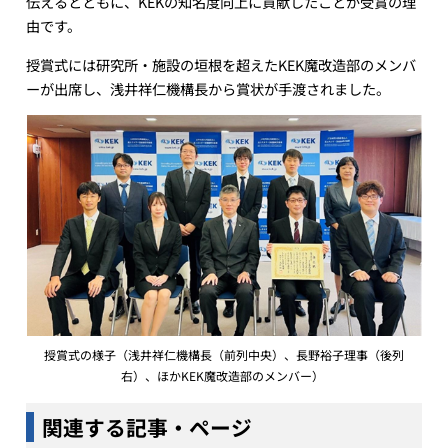
伝えるとともに、KEKの知名度向上に貢献したことが受賞の理
由です。
授賞式には研究所・施設の垣根を超えたKEK魔改造部のメンバ
ーが出席し、浅井祥仁機構長から賞状が手渡されました。
授賞式の様子（浅井祥仁機構長（前列中央）、長野裕子理事（後列
右）、ほかKEK魔改造部のメンバー）
関連する記事・ページ