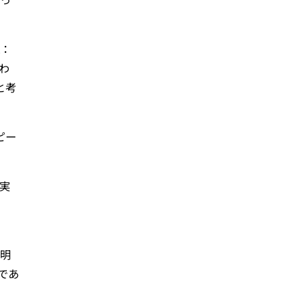
K：
わ
と考
ピー
ら実
っ
証明
であ