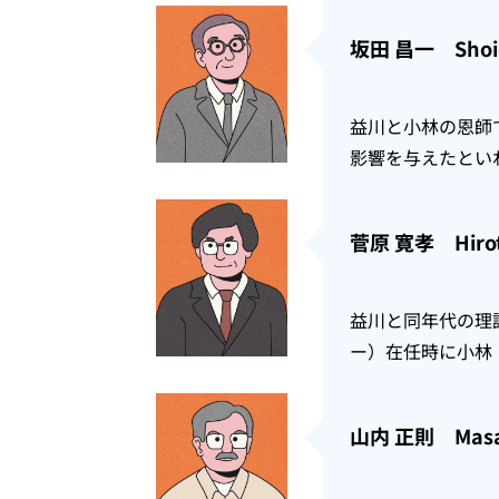
坂田 昌一 Shoic
益川と小林の恩師
影響を与えたとい
菅原 寛孝 Hirot
益川と同年代の理論
ー）在任時に小林
山内 正則 Masan