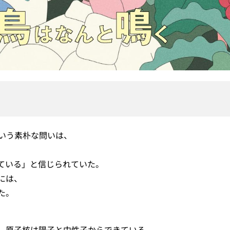
いう素朴な問いは、
ている」と信じられていた。
には、
た。
、原子核は陽子と中性子からできている。