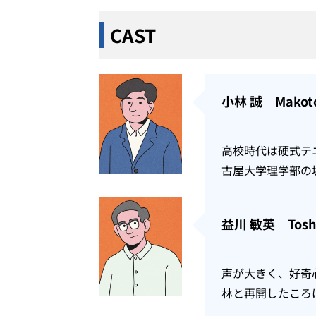
CAST
小林 誠 Makoto
高校時代は硬式テ
古屋大学理学部の
益川 敏英 Toshi
声が大きく、好奇
林と再開したころ