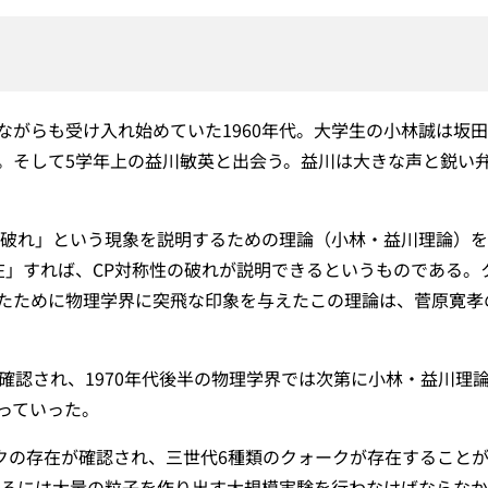
ながらも受け入れ始めていた1960年代。大学生の小林誠は坂
。そして5学年上の益川敏英と出会う。益川は大きな声と鋭い
の破れ」という現象を説明するための理論（小林・益川理論）
在」すれば、CP対称性の破れが説明できるというものである。
たために物理学界に突飛な印象を与えたこの理論は、菅原寛孝
確認され、1970年代後半の物理学界では次第に小林・益川理
っていった。
ークの存在が確認され、三世代6種類のクォークが存在すること
するには大量の粒子を作り出す大規模実験を行わなけばならな