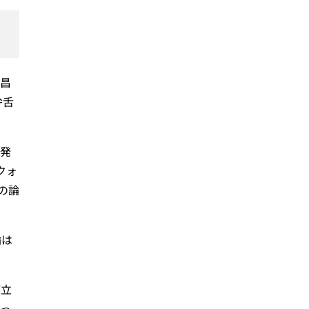
田昌
弁舌
を発
クォ
の論
論は
が立
かっ