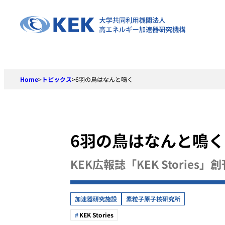
Skip
to
content
Home
>
トピックス
>
6羽の鳥はなんと鳴く
6羽の鳥はなんと鳴く
KEK広報誌「KEK Stories」
加速器研究施設
素粒子原子核研究所
KEK Stories