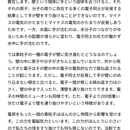
散在します。壁という個体に手という固体を近づけると、それ
ぞれの原子、分子の周りに存在する多くの電子同士が反発する
結果として手が壁をすり抜けることができないのです。マイナ
スの電気のかたまりとマイナスの電気のかたまりが反発しあう
ためです。一方、水面に手が沈むのは、水分子のつながりがゆ
るいためその配置が滑らかに変わり、電子同士の斥力が働かず
水中に手が沈むのです。
では素粒子の一種の電子が壁に突き進むとどうなるのでしょ
う。壁の中に原子や分子がきちんと並んでいるので、外から飛
んできた電子はその壁の中の電子の電気的な力で跳ね返される
ことが起こります。ただし、電子同士が反発して手が壁にのめ
り込まない場合と比べると、電子一個が感じる跳ね返す力は小
さく、壁の中まで入ったり、薄壁を通り抜けたりできます。電
子の仲間のミューオンも同様です。ただ、電子より200倍重い
分だけ電子より壁を通り抜けやすいという特徴があります。
電荷をもった一個の素粒子はほんの少し物質から影響を受けま
す。この力を電磁気力といいます。この力がほんとうに小さい
ので私たちの体をすり抜けても何も感じないのです。注射で太