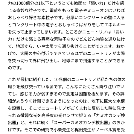
力の1000億分の1以下というとても微弱な「弱い力」だけを感
じる奇妙な粒子です。電荷をもった電子やミューオンはいわば
おしゃべり好きな素粒子です。分厚いコンクリートの壁に入る
とコンクリート中の電子とおしゃべりばかりをしてエネルギー
を失って止まってしまいます。ところがニュートリノは「弱い
力」だけを感じる寡黙な素粒子なのでどんどん物質を通り抜け
て、地球すら、いや太陽すら通り抜けることができます。おか
げで、太陽の中心付近でできているはずのニュートリノが太陽
を突っ切って外に飛び出し、地球にまで到達することができる
のです。
これが最初に紹介した、10兆個のニュートリノが私たちの体の
周りを飛び交っている源です。こんなにたくさん降り注いでい
ても、感じる力が弱すぎるので測定は困難を極めます。その詳
細がようやく計測できるようになったのは、地下に巨大な水槽
を設置し、そこでニュートリノがごくまれに反応した時に発せ
られる微弱な光を高感度の光センサで捉える「カミオカンデ検
出器」と、それに続く「スーパーカミオカンデ検出器」のおか
げです。そこでの研究で小柴先生と梶田先生がノーベル賞を受