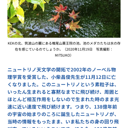
KEKの北、筑波山の麓にある椎尾山薬王院の池。池のメダカたちは水の存
在を感じているのでしょうか。（2020年11月19日 写真撮影：
MITSUKO）
ニュートリノ天文学の開拓で2002年のノーベル物
理学賞を受賞した、小柴昌俊先生が11月12日に亡
くなりました。このニュートリノという素粒子は、
いったん生まれると寡黙なまでに飛び続け、周囲と
ほとんど相互作用をしないので生まれた時のまま光
速に近い速度で飛び続けます。つまり、138億年前
の宇宙の始まりのころに誕生したニュートリノが、
当時の情報をもったまま、いま私たちの身の回り飛