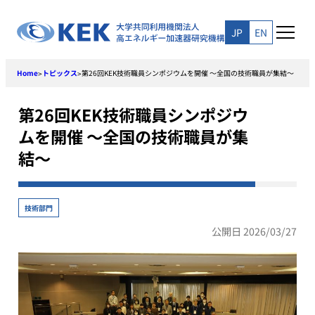
Skip
to
JP
EN
content
Home
トピックス
第26回KEK技術職員シンポジウムを開催 ～全国の技術職員が集結～
>
>
第26回KEK技術職員シンポジウ
ムを開催 ～全国の技術職員が集
結～
技術部門
公開日 2026/03/27