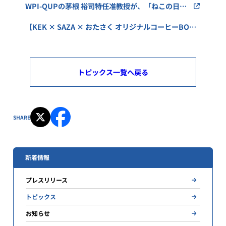
WPI-QUPの茅根 裕司特任准教授が、「ねこの日に
語る、量子と宇宙の秘密」と題し、サイエンスカフ
【KEK × SAZA × おたさく オリジナルコーヒーBOX
ェに登壇しました
発売記念】サイエンスカフェ in サザコーヒー「ねこの
日に語る、量子と宇宙の秘密」
トピックス一覧へ戻る
SHARE
新着情報
プレスリリース
トピックス
お知らせ