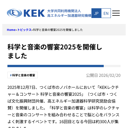
Skip
to
JP
EN
content
Home
トピックス
科学と音楽の響宴2025を開催しました
>
>
科学と音楽の響宴2025を開催し
ました
公開日 2026/02/20
科学と音楽の響宴
2025年12月7日、つくば市のノバホールにおいて「KEKレクチ
ャー＆コンサート 科学と音楽の響宴2025」（つくば市・つく
ば文化振興財団共催、高エネルギー加速器科学研究奨励会協
賛）を開催しました。「科学と音楽の響宴」は科学のレクチャ
ーと音楽のコンサートを組み合わせることで脳と心をバランス
よく刺激するイベントです。16回目となる今回は約300人が集