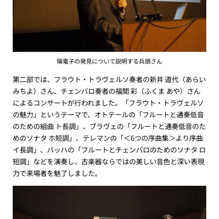
陽電子の発見について説明する兵頭さん
第二部では、フラウト・トラヴェルソ奏者の新井 道代（あらい
みちよ）さん、チェンバロ奏者の福間 彩（ふくま あや）さん
によるコンサートが行われました。「フラウト・トラヴェルソ
の魅力」というテーマで、オトテールの「フルートと通奏低音
のための組曲 ト長調」、ブラヴェの「フルートと通奏低音のた
めのソナタ ホ短調」、テレマンの「＜6つの序曲集＞より序曲
イ長調」、バッハの「フルートとチェンバロのためのソナタ ロ
短調」などを演奏し、古楽器ならではの美しい音色と深い表現
力で来場者を魅了しました。