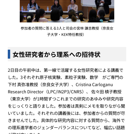
参加者の質問に答える3人と司会の宮林 謙吉教授（奈良女
子大学・KEK特任教授）
女性研究者から理系への招待状
2日目の午前中は、第一線で活躍する女性研究者による講義で
した。3それぞれ原子核実験、素粒子実験、数学 がご専門の
下村 真弥准教授（奈良女子大学）、Cristina Carloganu
Research Director（LPC/IN2P3/CNRS）、 佐々田 槙子教授
（東京大学）が1時間ずつこれまでの研究のあゆみや研究内容
をじっくりと語りました。参加者は真剣にメモを取りながら聞
いていました。それぞれの講義後には、参加者からの質問が尽
きませんでした。具体的な研究内容に対する質問から、海外で
の理系進学者のジェンダーバランスについてなど、幅広い話題