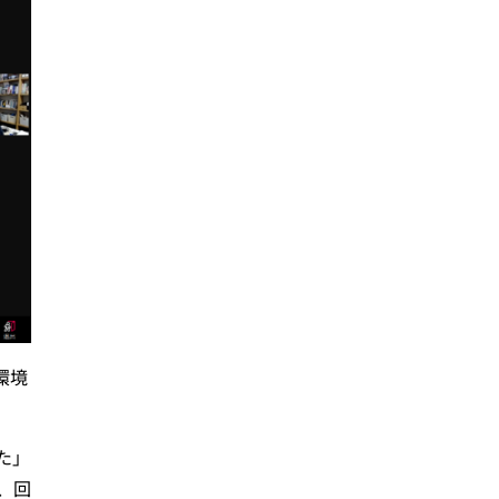
環境
た」
、回