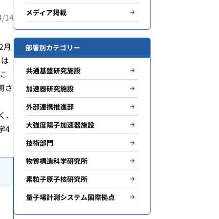
メディア掲載
/14
2月
部署別カテゴリー
）は
共通基盤研究施設
こ
用さ
加速器研究施設
外部連携推進部
く、
大強度陽子加速器施設
学4
技術部門
物質構造科学研究所
素粒子原子核研究所
量子場計測システム国際拠点