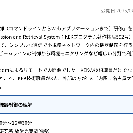
公開日 2025/04
制御（コマンドラインからWebアプリケーションまで）研修」を
sion and Retrieval System：KEKプログラム著作権届592号
いて、シンプルな通信で小規模ネットワーク内の機器制御を行う
ビームラインの制御から環境モニタリングなど幅広い分野で利
oomによるリモートでの開催でした。KEKの技術職員だけでな
ころ、KEK技術職員が3人、外部の方が5人（内訳：名古屋大
た。
よる機器制御の理解
0分～16時30分
学研究所 放射光実験施設）