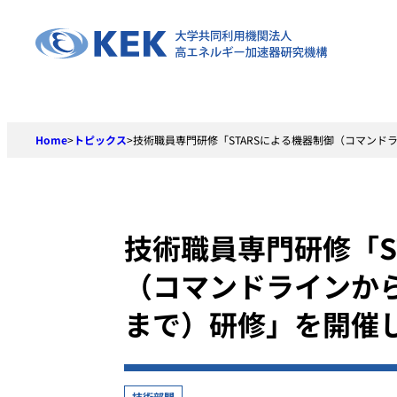
Skip
to
content
Home
>
トピックス
>
技術職員専門研修「STARSによる機器制御（コマンド
技術職員専門研修「S
（コマンドラインから
まで）研修」を開催
技術部門