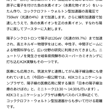
原子に電子を付けた負の水素イオン（水素化物イオン）をいっ
たん作り、コッククロフト・ウォルトン型加速器の高電圧で
750keV（光速の4%）まで加速します。さらに線形加速器で加
速したうえで、負の水素イオンを正の水素イオン、すなわち陽
子に戻してブースターに入射します。
陽子シンクロトロンで陽子は12GeV（光速の99.7%）まで加速
され、高エネルギー物理学をはじめ、中性子、中間子ビームに
よる物質科学など、広い分野の研究に利用されてきました。ニ
ュートリノを発生させ岐阜県飛騨市のスーパーカミオカンデに
打ち込むK2K実験もその一つです。
医療にも応用され、筑波大学と連携してがん陽子線治療にも使
われていました（今回の一般公開では、KEKコミュニケーショ
ンプラザで、陽子線の医療応用に関する展示「日本の陽子線治
療のあけぼの」と、ミニトーク13:30 ～ 14:30も行います）。
KEKコミュニケーションプラザは構内バスのバス停A近くで、
コッククロフト・ウォルトン型加速器からも歩いて行ける距離
です。