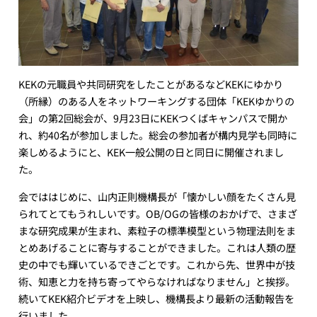
KEKの元職員や共同研究をしたことがあるなどKEKにゆかり
（所縁）のある人をネットワーキングする団体「KEKゆかりの
会」の第2回総会が、9月23日にKEKつくばキャンパスで開か
れ、約40名が参加しました。総会の参加者が構内見学も同時に
楽しめるようにと、KEK一般公開の日と同日に開催されまし
た。
会でははじめに、山内正則機構長が「懐かしい顔をたくさん見
られてとてもうれしいです。OB/OGの皆様のおかげで、さまざ
まな研究成果が生まれ、素粒子の標準模型という物理法則をま
とめあげることに寄与することができました。これは人類の歴
史の中でも輝いているできごとです。これから先、世界中が技
術、知恵と力を持ち寄ってやらなければなりません」と挨拶。
続いてKEK紹介ビデオを上映し、機構長より最新の活動報告を
行いました。