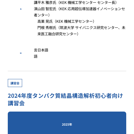
講
平木 雅彦氏（KEK 機械工学センター センター長）
演
山田 智宏氏（KEK 応用超伝導加速器イノベーションセ
者
ンター）
高巣 晃氏（KEK 機械工学センター）
門根 秀樹氏（筑波大学 サイバニクス研究センター、未
来医工融合研究センター）
言
日本語
語
講習会
2024年度タンパク質結晶構造解析初心者向け
講習会
2025年