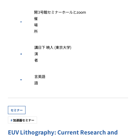
開
3号館セミナーホールとzoom
催
場
所
講
日下 暁人 (東京大学)
演
者
言
英語
語
セミナー
加速器セミナー
EUV Lithography: Current Research and