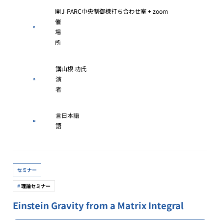
開
J-PARC中央制御棟打ち合わせ室 + zoom
催
場
所
講
山根 功氏
演
者
言
日本語
語
セミナー
理論セミナー
Einstein Gravity from a Matrix Integral