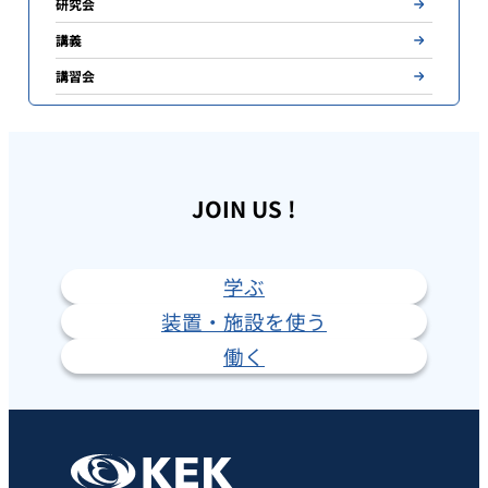
研究会
講義
講習会
JOIN US !
学ぶ
装置・施設を使う
働く