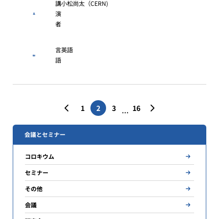
講
小松尚太（CERN)
演
者
言
英語
語
投
1
2
3
16
…
稿
の
会議とセミナー
ペ
コロキウム
ー
セミナー
ジ
その他
送
会議
り