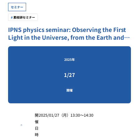
セミナー
素核研セミナー
IPNS physics seminar: Observing the First
Light in the Universe, from the Earth and
from the Sky
2025年
1/27
開催
開
2025/01/27（月）13:30〜14:30
催
日
時