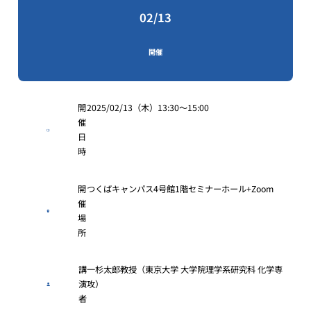
02/13
開催
開
2025/02/13（木）13:30〜15:00
催
日
時
開
つくばキャンパス4号館1階セミナーホール+Zoom
催
場
所
講
一杉太郎教授（東京大学 大学院理学系研究科 化学専
演
攻）
者