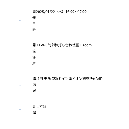
開
2025/01/22（水）16:00〜17:00
催
日
時
開
J-PARC制御棟打ち合わせ室 + zoom
催
場
所
講
杉田 圭氏 GSI(ドイツ重イオン研究所)/FAIR
演
者
言
日本語
語