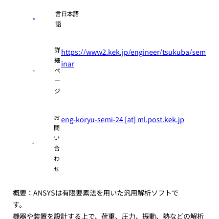
言
日本語
語
詳
https://www2.kek.jp/engineer/tsukuba/sem
細
inar
ペ
ー
ジ
お
eng-koryu-semi-24 [at] ml.post.kek.jp
問
い
合
わ
せ
概要：ANSYSは有限要素法を用いた汎用解析ソフトで
す。
機器や装置を設計する上で、荷重、圧力、振動、熱などの解析