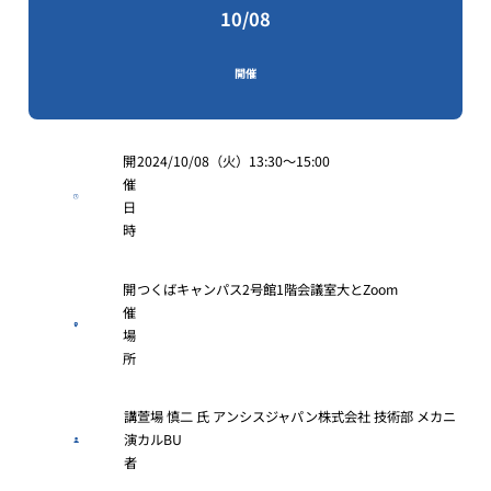
10/08
開催
開
2024/10/08（火）13:30〜15:00
催
日
時
開
つくばキャンパス2号館1階会議室大とZoom
催
場
所
講
萱場 慎二 氏 アンシスジャパン株式会社 技術部 メカニ
演
カルBU
者