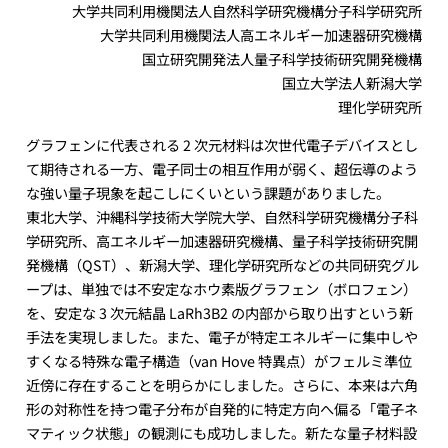
大学共同利用機関法人自然科学研究機構分子科学研究所
大学共同利用機関法人高エネルギー加速器研究機構
国立研究開発法人量子科学技術研究開発機構
国立大学法人新潟大学
理化学研究所
グラフェンに代表される 2 次元材料は次世代電子デバイスとし
て期待される一方、電子同士の相互作用が弱く、超伝導のよう
な強い量子現象を起こしにくいという課題がありました。
東北大学、沖縄科学技術大学院大学、自然科学研究機構分子科
学研究所、高エネルギー加速器研究機構、量子科学技術研究開
発機構（QST）、新潟大学、理化学研究所などの共同研究グル
ープは、単独では不安定なホウ素版グラフェン（ボロフェン）
を、安定な 3 次元結晶 LaRh3B2 の内部から取り出すという新
手法を実現しました。また、電子が特定エネルギーに集中しや
すくなる特殊な電子構造（van Hove 特異点）がフェルミ準位
近傍に存在することを明らかにしました。さらに、本来は六角
形の対称性を持つ電子分布が自発的に特定方向へ偏る「電子ネ
マティック状態」の観測にも成功しました。新たな量子材料設