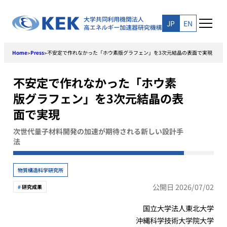
Skip
to
JP
EN
content
Home
Press
不安定で作れなかった「ホウ素版グラフェン」を3次元結晶の表面で実現
>
>
不安定で作れなかった「ホウ素
版グラフェン」を3次元結晶の表
面で実現
次世代量子材料開発の加速が期待される新しい設計手
法
物質構造科学研究所
公開日 2026/07/02
研究成果
国立大学法人東北大学
沖縄科学技術大学院大学