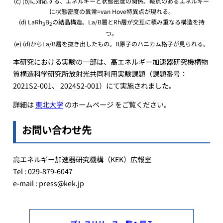
(c) (b)に対応する、エネルギーと状態密度の関係。鞍点のあるエネルギー
に状態密度の異常=van Hove特異点が現れる。
(d) LaRh
B
の結晶構造。La/B層とRh層が交互に積み重なる構造を持
3
2
つ。
(e) (d)からLa/B層を抜き出したもの。B原子のハニカム格子が見られる。
本研究における実験の一部は、高エネルギー加速器研究機構物
質構造科学研究所放射光共同利用実験課題（課題番号：
2021S2-001、 2024S2-001）にて実施されました。
詳細は
東北大学
のホームページ をご覧ください。
お問い合わせ先
高エネルギー加速器研究機構（KEK）広報室
Tel : 029-879-6047
e-mail : press@kek.jp