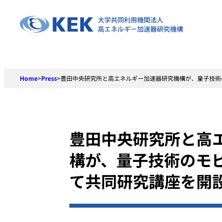
Skip
to
content
Home
>
Press
>
豊田中央研究所と高エネルギー加速器研究機構が、量子技術
豊田中央研究所と高
構が、量子技術のモ
て共同研究講座を開