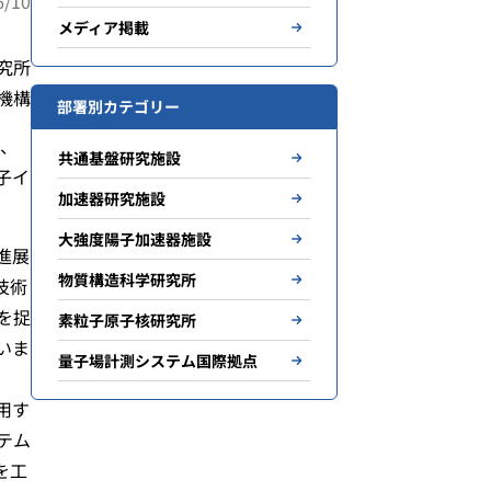
/10
メディア掲載
究所
機構
部署別カテゴリー
下、
共通基盤研究施設
子イ
加速器研究施設
大強度陽子加速器施設
進展
物質構造科学研究所
技術
を捉
素粒子原子核研究所
いま
量子場計測システム国際拠点
用す
テム
を工