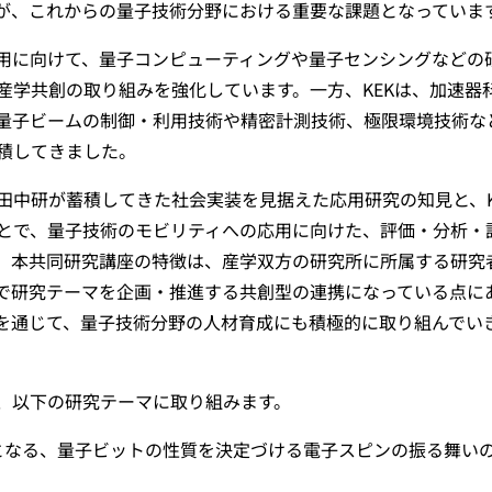
が、これからの量子技術分野における重要な課題となっていま
用に向けて、量子コンピューティングや量子センシングなどの
産学共創の取り組みを強化しています。一方、KEKは、加速器
量子ビームの制御・利用技術や精密計測技術、極限環境技術な
積してきました。
田中研が蓄積してきた社会実装を見据えた応用研究の知見と、K
とで、量子技術のモビリティへの応用に向けた、評価・分析・
。本共同研究講座の特徴は、産学双方の研究所に所属する研究
で研究テーマを企画・推進する共創型の連携になっている点に
を通じて、量子技術分野の人材育成にも積極的に取り組んでい
、以下の研究テーマに取り組みます。
となる、量子ビットの性質を決定づける電子スピンの振る舞い