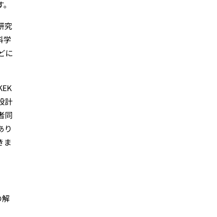
す。
研究
科学
どに
EK
設計
者同
あり
きま
の解