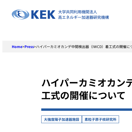
Skip
to
content
Home
>
Press
>
ハイパーカミオカンデ中間検出器（IWCD）着工式の開催に
ハイパーカミオカンデ
工式の開催について
大強度陽子加速器施設
素粒子原子核研究所