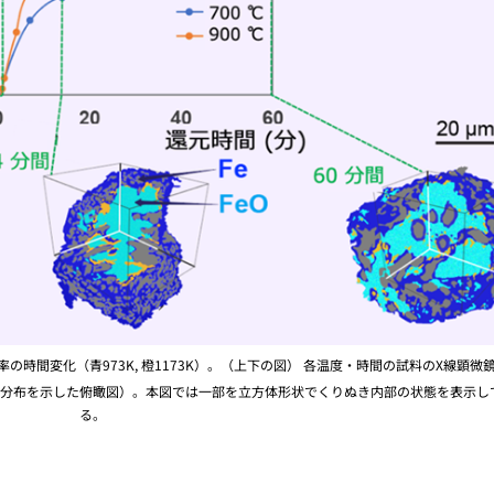
の時間変化（青973K, 橙1173K）。（上下の図） 各温度・時間の試料のX線顕微
分布を示した俯瞰図）。本図では一部を立方体形状でくりぬき内部の状態を表示し
る。