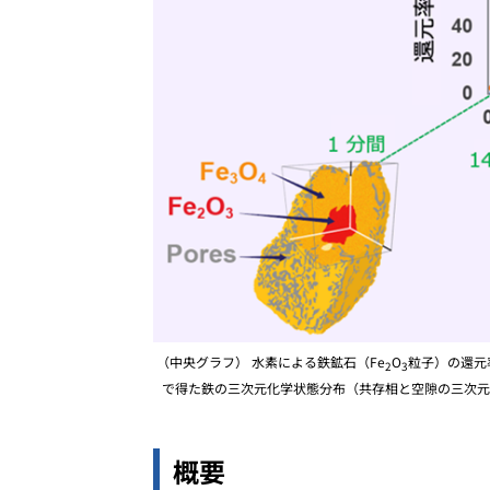
（中央グラフ） 水素による鉄鉱石（Fe
O
粒子）の還元率
2
3
で得た鉄の三次元化学状態分布（共存相と空隙の三次元
概要