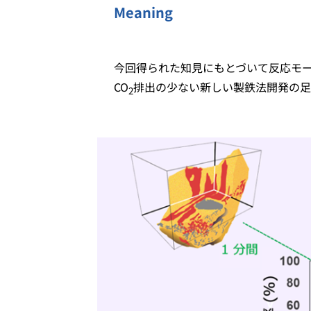
Meaning
今回得られた知見にもとづいて反応モ
CO
排出の少ない新しい製鉄法開発の足
2