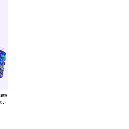
鏡観察
てい