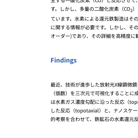
生する一酸化炭素（CO）と反応させて
す。しかし、多量の二酸化炭素（CO
）
2
ています。水素による還元鉄製造はそ
に関する情報が必要です。しかし、その
オーダー)であり、その詳細を高精度に
Findings
最近、技術が進歩した放射光X線顕微
（価数）を三次元で可視化することに成
は水素ガス濃度勾配に沿った反応（topo
した反応（topotaxial）と、ナ
的考察を合わせて、鉄鉱石の水素還元