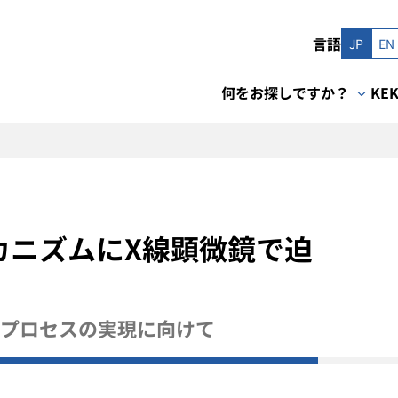
言語
JP
EN
何をお探しですか？
KE
カニズムにX線顕微鏡で迫
プロセスの実現に向けて