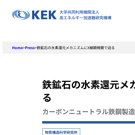
Skip
to
content
Home
>
Press
>
鉄鉱石の水素還元メカニズムにX線顕微鏡で迫る
鉄鉱石の水素還元メ
る
カーボンニュートラル鉄鋼製造
物質構造科学研究所