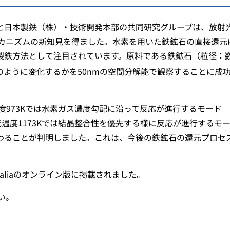
プと日本製鉄（株）・技術開発本部の共同研究グループは、放射
カニズムの新知見を得ました。水素を用いた鉄鉱石の直接還元
製鉄方法として注目されています。原料である鉄鉱石（粒径：
のように変化するかを50nmの空間分解能で観察することに成
度973Kでは水素ガス濃度勾配に沿って反応が進行するモード
、還元温度1173Kでは結晶整合性を優先する様に反応が進行するモ
きく変わることが判明しました。これは、今後の鉄鉱石の還元プロセ
erialiaのオンライン版に掲載されました。
い。