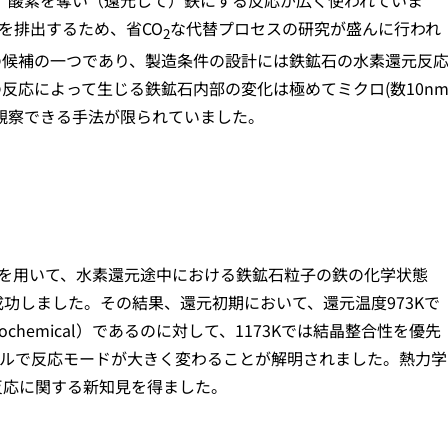
、酸素を奪い（還元して）鉄にする反応が広く使われていま
を排出するため、省CO
な代替プロセスの研究が盛んに行われ
2
の候補の一つであり、製造条件の設計には鉄鉱石の水素還元反
反応によって生じる鉄鉱石内部の変化は極めてミクロ(数10n
観察できる手法が限られていました。
鏡を用いて、水素還元途中における鉄鉱石粒子の鉄の化学状態
功しました。その結果、還元初期において、還元温度973Kで
chemical）であるのに対して、1173Kでは結晶整合性を優先
ノスケールで反応モードが大きく変わることが解明されました。熱力学
反応に関する新知見を得ました。