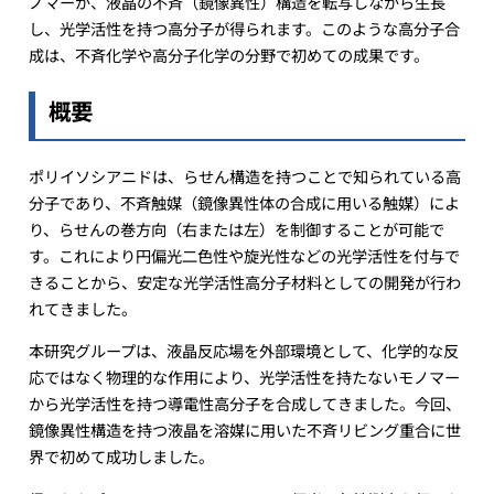
ノマーが、液晶の不斉（鏡像異性）構造を転写しながら生長
し、光学活性を持つ高分子が得られます。このような高分子合
成は、不斉化学や高分子化学の分野で初めての成果です。
概要
ポリイソシアニドは、らせん構造を持つことで知られている高
分子であり、不斉触媒（鏡像異性体の合成に用いる触媒）によ
り、らせんの巻方向（右または左）を制御することが可能で
す。これにより円偏光二色性や旋光性などの光学活性を付与で
きることから、安定な光学活性高分子材料としての開発が行わ
れてきました。
本研究グループは、液晶反応場を外部環境として、化学的な反
応ではなく物理的な作用により、光学活性を持たないモノマー
から光学活性を持つ導電性高分子を合成してきました。今回、
鏡像異性構造を持つ液晶を溶媒に用いた不斉リビング重合に世
界で初めて成功しました。