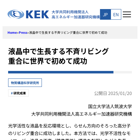
Skip
to
JP
EN
content
Home
Press
液晶中で生長する不斉リビング重合に世界で初めて成功
>
>
液晶中で生長する不斉リビング
重合に世界で初めて成功
物質構造科学研究所
公開日 2025/01/20
研究成果
国立大学法人筑波大学
大学共同利用機関法人高エネルギー加速器研究機構
光学活性な液晶を反応環境とし、らせん方向のそろった高分子
のリビング重合に成功しました。本方法では、光学不活性なモ