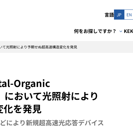
言語
JP
EN
何をお探しですか？
KE
OF） において光照射により予期せぬ超高速構造変化を発見
-Organic
F） において光照射により
変化を発見
どにより新規超高速光応答デバイス