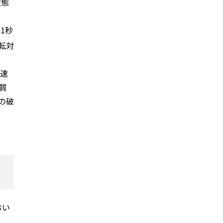
状態
1秒
転対
高速
質
の破
おい