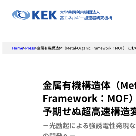
Skip
to
content
Home
>
Press
>
金属有機構造体（Metal-Organic Framework：M
金属有機構造体（Metal
Framework：MO
予期せぬ超高速構造
－光励起による強誘電性発現な
の開発へ－