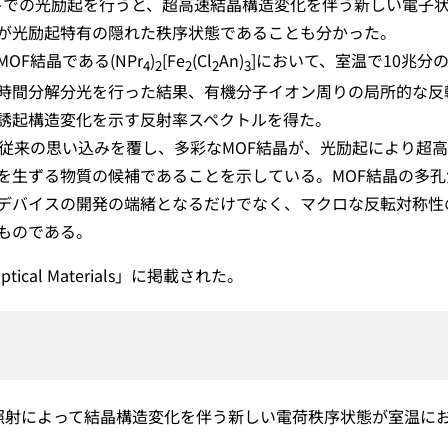
室温下での光励起を行うと、超高速結晶構造変化を伴う新しい電子
が光励起特有の隠れた秩序状態であることも分かった。
F結晶である(NPr
)
[Fe
(Cl
An)
]において、室温で10兆分の
4
2
2
2
3
時間分解分光を行った結果、有機分子イオン周りの局所的な反
誘起構造変化を示す反射率スペクトルを得た。
う従来の思い込みを覆し、多彩なMOF結晶が、光励起により超
を生ずる物質の候補であることを示している。MOF結晶の多孔
デバイスの開発の端緒となるだけでなく、マクロな反転対称性
ものである。
ical Materials」に掲載された。
照射によって結晶構造変化を伴う新しい電荷秩序状態が室温に