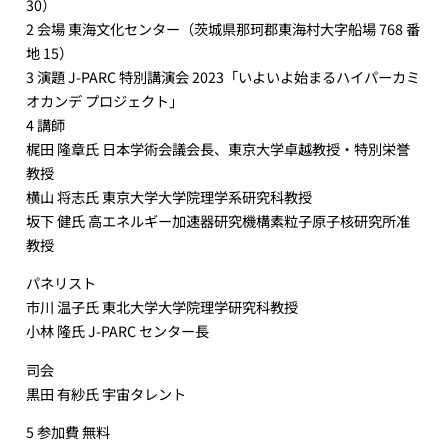
30）
2 会場 東海文化センター（茨城県那珂郡東海村大字船場 768 番
地 15）
3 演題 J-PARC 特別講演会 2023「いよいよ始まるハイパーカミ
オカンデ プロジェクト」
4 講師
梶田 隆章氏 日本学術会議会長、東京大学卓越教授・特別栄誉
教授
横山 将志氏 東京大学大学院理学系研究科教授
坂下 健氏 高エネルギー加速器研究機構素粒子原子核研究所准
教授
パネリスト
市川 温子氏 東北大学大学院理学研究科教授
小林 隆氏 J-PARC センター長
司会
黒田 有紗氏 宇宙タレント
5 参加費 無料