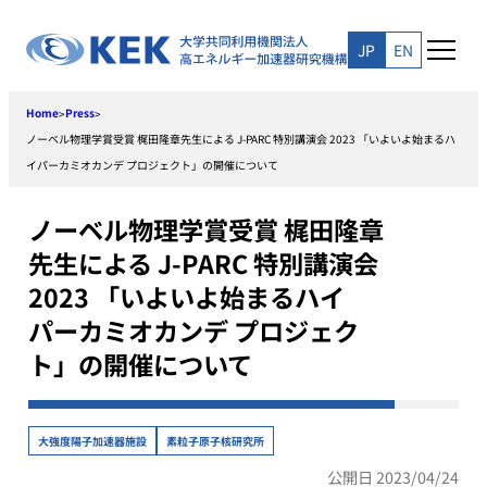
Skip
to
JP
EN
content
Home
Press
>
>
ノーベル物理学賞受賞 梶田隆章先生による J-PARC 特別講演会 2023 「いよいよ始まるハ
イパーカミオカンデ プロジェクト」の開催について
ノーベル物理学賞受賞 梶田隆章
先生による J-PARC 特別講演会
2023 「いよいよ始まるハイ
パーカミオカンデ プロジェク
ト」の開催について
大強度陽子加速器施設
素粒子原子核研究所
公開日 2023/04/24