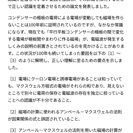
で正しい認識を定着させるための論文を発表しました。
コンデンサーの極板の電荷による電場が変動しても磁場を作ら
ないことは100年前に証明されているのですが、なかなか常識
にならず、現在でも「平行平板コンデンサーの極板の間で変化
する電場が極板間やまわりに作る磁場」が、電磁波が発生する
しくみの説明の前置きとされているのを見かけることがありま
す。この状況が100年も続いてしまった要因を以下の［1］～
［3］のように解明し、正しい理解に至るための要点を示しま
した。
［1］電場にクーロン電場と誘導電場があることは知っていて
も、マクスウェル方程式の電場がそれらの和であり、見えない
ところで別々に電荷の保存と電磁波の存在を独立に担っている
ことへの認識が不十分であること、
［2］磁場の計算に使われるアンペール－マクスウェルの法則
が因果関係の式と誤認されていること、
［3］アンペール－マクスウェルの法則を用いた磁場の計算が