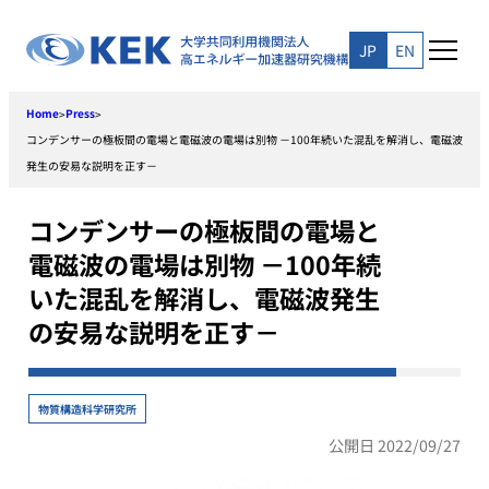
Skip
to
JP
EN
content
Home
Press
>
>
コンデンサーの極板間の電場と電磁波の電場は別物 －100年続いた混乱を解消し、電磁波
発生の安易な説明を正す－
コンデンサーの極板間の電場と
電磁波の電場は別物 －100年続
いた混乱を解消し、電磁波発生
の安易な説明を正す－
物質構造科学研究所
公開日 2022/09/27