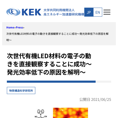
Skip
to
JP
EN
content
Home
Press
>
>
次世代有機LED材料の電子の動きを直接観察することに成功〜発光効率低下の原因を解
明〜
次世代有機LED材料の電子の動
きを直接観察することに成功〜
発光効率低下の原因を解明〜
物質構造科学研究所
公開日 2021/06/25