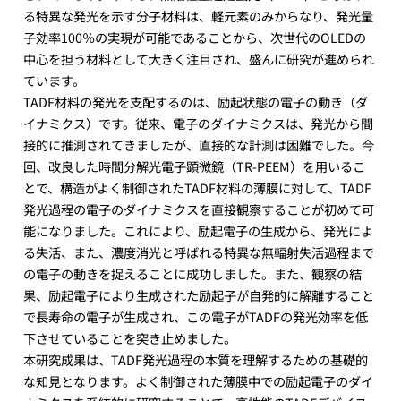
る特異な発光を示す分子材料は、軽元素のみからなり、発光量
子効率100％の実現が可能であることから、次世代のOLEDの
中心を担う材料として大きく注目され、盛んに研究が進められ
ています。
TADF材料の発光を支配するのは、励起状態の電子の動き（ダ
イナミクス）です。従来、電子のダイナミクスは、発光から間
接的に推測されてきましたが、直接的な計測は困難でした。今
回、改良した時間分解光電子顕微鏡（TR-PEEM）を用いるこ
とで、構造がよく制御されたTADF材料の薄膜に対して、TADF
発光過程の電子のダイナミクスを直接観察することが初めて可
能になりました。これにより、励起電子の生成から、発光によ
る失活、また、濃度消光と呼ばれる特異な無輻射失活過程まで
の電子の動きを捉えることに成功しました。また、観察の結
果、励起電子により生成された励起子が自発的に解離すること
で長寿命の電子が生成され、この電子がTADFの発光効率を低
下させていることを突き止めました。
本研究成果は、TADF発光過程の本質を理解するための基礎的
な知見となります。よく制御された薄膜中での励起電子のダイ