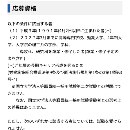
応募資格
以下の条件に該当する者
（１）平成３年(１９９１年)4月2日以降に生まれた者(＊)
（２）２０２７年3月までに高等専門学校、短期大学、4年制大
学、大学院の理工系の学部、学科、
専攻科、研究科を卒業・修了した者(卒業・修了予定の
者を含む)
(＊)若年層の長期キャリア形成を図るため
(労働施策総合推進法第9条及び同法施行規則第1条の3第1項第3
号イ)
※国立大学法人等職員統一採用試験第二次試験との併願はで
きません。
なお、国立大学法人等職員統一採用試験受験者との選考上
の差異はありません。
ただし、次のいずれかに該当する者については、試験を受けら
れません。