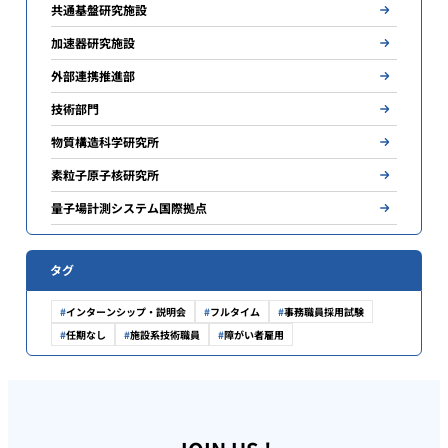
共通基盤研究施設
加速器研究施設
外部連携推進部
技術部門
物質構造科学研究所
素粒子原子核研究所
量子場計測システム国際拠点
タグ
インターンシップ・説明会
フルタイム
事務職員採用試験
任期なし
施設系技術職員
障がい者雇用