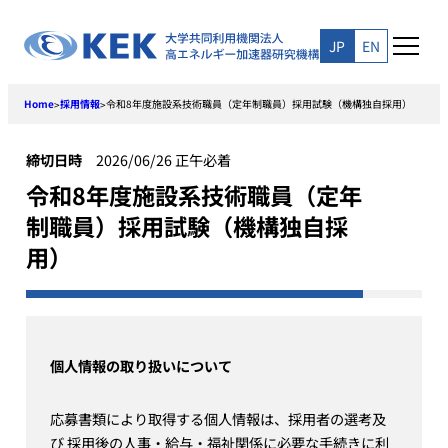
Skip
to
JP
EN
content
Home
採用情報
令和8年度施設系技術職員（定年制職員）採用試験（機構独自採用）
>
>
締切日時
2026/06/26 正午必着
令和8年度施設系技術職員（定年
制職員）採用試験（機構独自採
用）
個人情報の取り扱いについて
応募書類により取得する個人情報は、採用者の選考及
び 採用後の人事・給与・福祉関係に必要な手続きに利