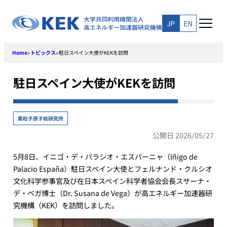
Skip
to
JP
EN
content
Home
トピックス
駐日スペイン大使がKEKを訪問
>
>
駐日スペイン大使がKEKを訪問
素粒子原子核研究所
公開日 2026/05/27
5月8日、イニゴ・デ・パラシオ・エスパーニャ（Iñigo de
Palacio España）駐日スペイン大使とフェルナンド・クルシオ
文化科学参事官及び在日本スペイン科学者協会会長スサーナ・
デ・ベガ博士（Dr. Susana de Vega）が高エネルギー加速器研
究機構（KEK）を訪問しました。