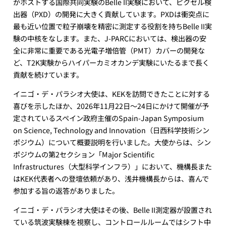
がホストする国際共同実験のBelle II実験において、ピクセル検
出器（PXD）の開発に大きく貢献しています。PXDは衝突点に
最も近い位置で粒子崩壊を精密に測定する役割を持ちBelle II実
験の中核をなします。また、J-PARCにおいては、検出器の安
全に非常に重要である光電子増倍管（PMT）カバーの開発な
ど、T2K実験からハイパーカミオカンデ実験にいたるまで長く
貢献を続けています。
イニゴ・デ・パラシオ大使は、KEKを訪問できたことに対する
喜びを示したほか、2026年11月22日～24日にかけて開催が予
定されているスペイン政府主催のSpain-Japan Symposium
on Science, Technology and Innovation（日西科学技術シン
ポジウム）について概要説明を行いました。大使からは、シン
ポジウムの第2セクション「Major Scientific
Infrastructures（大型科学インフラ）」において、機構長また
はKEK代表者への登壇依頼があり、浅井機構長からは、喜んで
参加する旨の返答がありました。
イニゴ・デ・パラシオ大使はその後、Belle II測定器が設置され
ている筑波実験棟を視察し、コントロールルームではシフト中