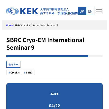
Skip
to
JP
EN
content
Home
SBRC Cryo-EM International Seminar 9
>
SBRC Cryo-EM International
Seminar 9
セミナー
CryoEM
SBRC
2021年
04/22