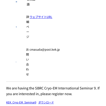
語
詳
ウェブサイトURL
細
ペ
ー
ジ
お
cmasuda@post.kek.jp
問
い
合
わ
せ
We are having the SBRC Cryo-EM International Seminar 9. If
you are interested in, please register now.
KEK_Cryo-EM_Seminar9
ダウンロード