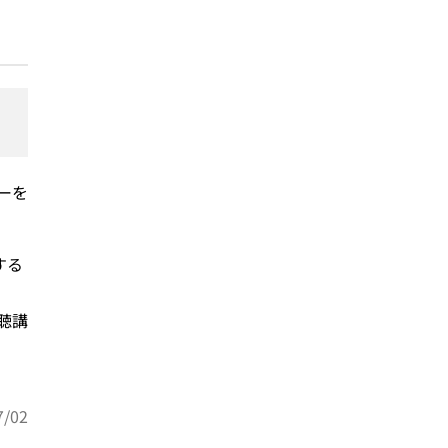
ーを
する
聴講
/02