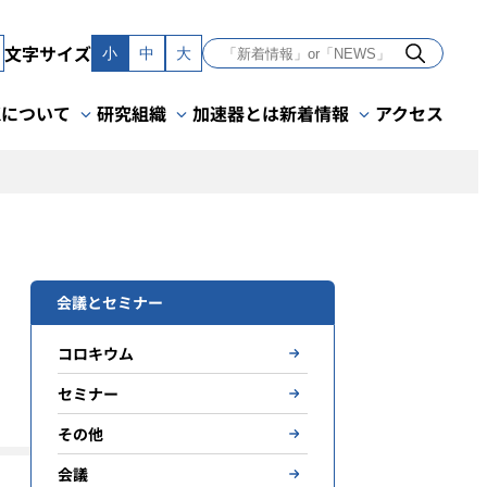
文字サイズ
小
中
大
Kについて
研究組織
加速器とは
新着情報
アクセス
会議とセミナー
コロキウム
セミナー
その他
会議