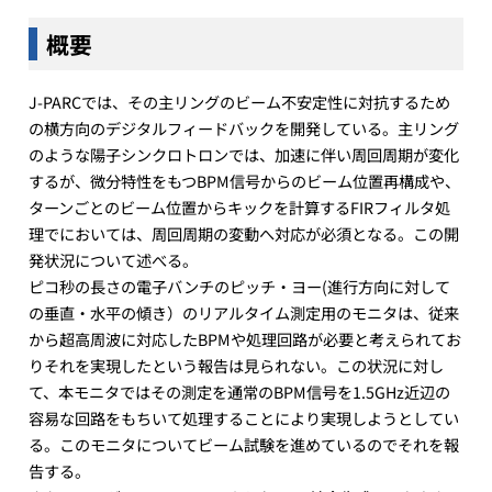
概要
J-PARCでは、その主リングのビーム不安定性に対抗するため
の横方向のデジタルフィードバックを開発している。主リング
のような陽子シンクロトロンでは、加速に伴い周回周期が変化
するが、微分特性をもつBPM信号からのビーム位置再構成や、
ターンごとのビーム位置からキックを計算するFIRフィルタ処
理でにおいては、周回周期の変動へ対応が必須となる。この開
発状況について述べる。
ピコ秒の長さの電子バンチのピッチ・ヨー(進行方向に対して
の垂直・水平の傾き）のリアルタイム測定用のモニタは、従来
から超高周波に対応したBPMや処理回路が必要と考えられてお
りそれを実現したという報告は見られない。この状況に対し
て、本モニタではその測定を通常のBPM信号を1.5GHz近辺の
容易な回路をもちいて処理することにより実現しようとしてい
る。このモニタについてビーム試験を進めているのでそれを報
告する。