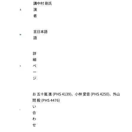
講
中村 剛氏
演
者
言
日本語
語
詳
細
ペ
ー
ジ
お
五十嵐 進 (PHS 4139)、小林 愛音 (PHS 4250)、外山
問
毅 (PHS 4476)
い
合
わ
せ