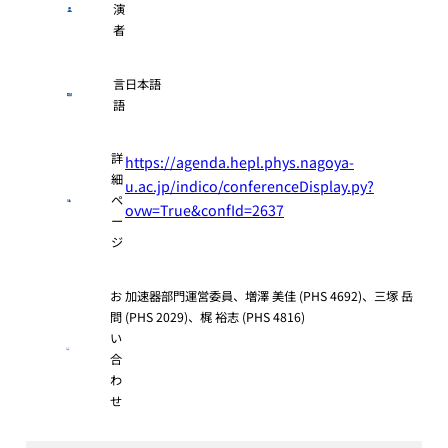
演
者
言
日本語
語
詳
https://agenda.hepl.phys.nagoya-
細
u.ac.jp/indico/conferenceDisplay.py?
ペ
ovw=True&confId=2637
ー
ジ
お
加速器部門運営委員、増澤 美佳 (PHS 4692)、三塚 岳
問
(PHS 2029)、梶 裕志 (PHS 4816)
い
合
わ
せ