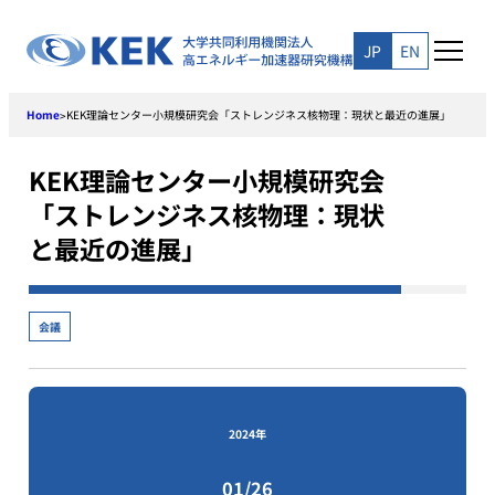
Skip
to
JP
EN
content
Home
KEK理論センター小規模研究会「ストレンジネス核物理：現状と最近の進展」
>
KEK理論センター小規模研究会
「ストレンジネス核物理：現状
と最近の進展」
会議
2024年
01/26