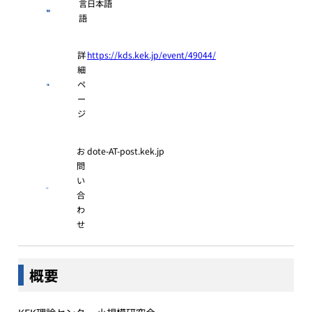
言
日本語
語
詳
https://kds.kek.jp/event/49044/
細
ペ
ー
ジ
お
dote-AT-post.kek.jp
問
い
合
わ
せ
概要