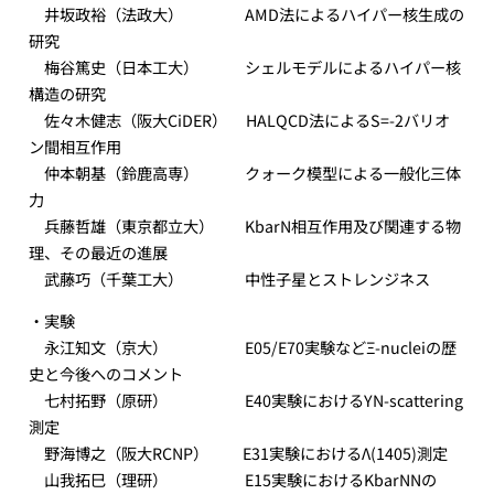
井坂政裕（法政大） AMD法によるハイパー核生成の
研究
梅谷篤史（日本工大） シェルモデルによるハイパー核
構造の研究
佐々木健志（阪大CiDER） HALQCD法によるS=-2バリオ
ン間相互作用
仲本朝基（鈴鹿高専） クォーク模型による一般化三体
力
兵藤哲雄（東京都立大） KbarN相互作用及び関連する物
理、その最近の進展
武藤巧（千葉工大） 中性子星とストレンジネス
・実験
永江知文（京大） E05/E70実験などΞ-nucleiの歴
史と今後へのコメント
七村拓野（原研） E40実験におけるYN-scattering
測定
野海博之（阪大RCNP） E31実験におけるΛ(1405)測定
山我拓巳（理研） E15実験におけるKbarNNの