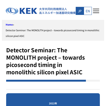
Skip
to
JP
EN
content
Home
>
Detector Seminar: The MONOLITH project – towards picosecond timing in monolithic
silicon pixel ASIC
Detector Seminar: The
MONOLITH project – towards
picosecond timing in
monolithic silicon pixel ASIC
2022年