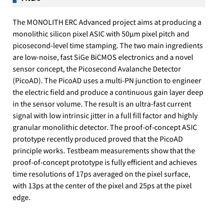
The MONOLITH ERC Advanced project aims at producing a
monolithic silicon pixel ASIC with 50µm pixel pitch and
picosecond-level time stamping. The two main ingredients
are low-noise, fast SiGe BiCMOS electronics and a novel
sensor concept, the Picosecond Avalanche Detector
(PicoAD). The PicoAD uses a multi-PN junction to engineer
the electric field and produce a continuous gain layer deep
in the sensor volume. The result is an ultra-fast current
signal with low intrinsic jitter in a full fill factor and highly
granular monolithic detector. The proof-of-concept ASIC
prototype recently produced proved that the PicoAD
principle works. Testbeam measurements show that the
proof-of-concept prototype is fully efficient and achieves
time resolutions of 17ps averaged on the pixel surface,
with 13ps at the center of the pixel and 25ps at the pixel
edge.