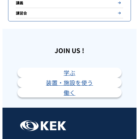
講義
講習会
JOIN US !
学ぶ
装置・施設を使う
働く