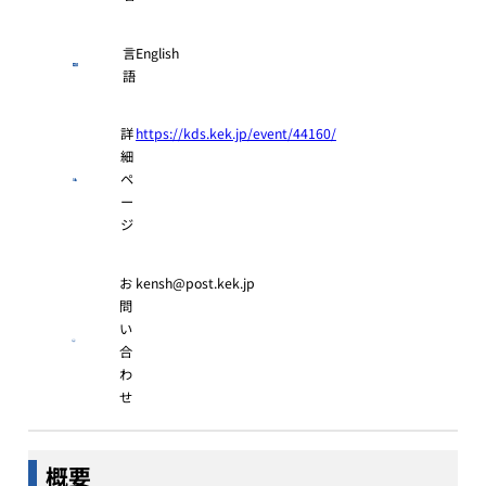
言
English
語
詳
https://kds.kek.jp/event/44160/
細
ペ
ー
ジ
お
kensh@post.kek.jp
問
い
合
わ
せ
概要