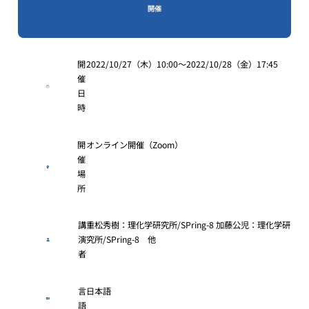
開催
開
2022/10/27（木）10:00～2022/10/28（金）17:45
催
日
時
開
オンライン開催（Zoom）
催
場
所
講
重松秀樹：理化学研究所/SPring-8 加藤公児：理化学研
演
究所/SPring-8 他
者
言
日本語
語