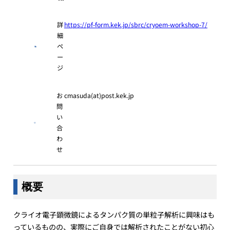
詳
https://pf-form.kek.jp/sbrc/cryoem-workshop-7/
細
ペ
ー
ジ
お
cmasuda(at)post.kek.jp
問
い
合
わ
せ
概要
クライオ電子顕微鏡によるタンパク質の単粒子解析に興味はも
っているものの、実際にご自身では解析されたことがない初心