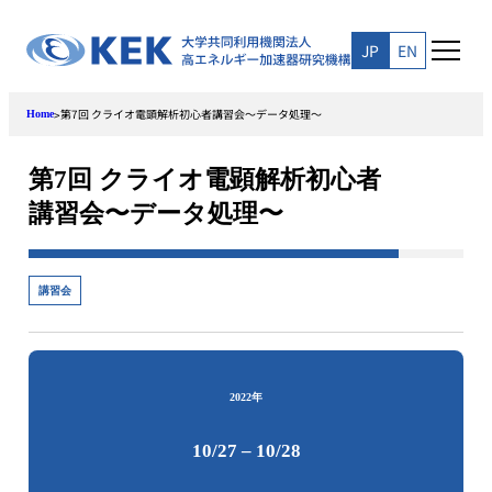
Skip
to
JP
EN
content
第7回 クライオ電顕解析初心者講習会〜データ処理〜
>
Home
第7回 クライオ電顕解析初心者
講習会〜データ処理〜
講習会
2022年
10/27 – 10/28