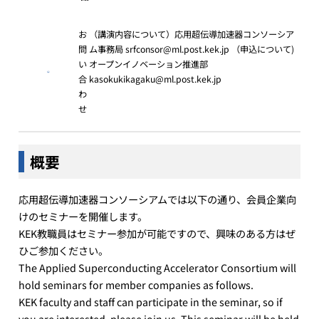
お
（講演内容について）応用超伝導加速器コンソーシア
問
ム事務局 srfconsor@ml.post.kek.jp （申込について)
い
オープンイノベーション推進部
合
kasokukikagaku@ml.post.kek.jp
わ
せ
概要
応用超伝導加速器コンソーシアムでは以下の通り、会員企業向
けのセミナーを開催します。
KEK教職員はセミナー参加が可能ですので、興味のある方はぜ
ひご参加ください。
The Applied Superconducting Accelerator Consortium will
hold seminars for member companies as follows.
KEK faculty and staff can participate in the seminar, so if
you are interested, please join us. This seminar will be held