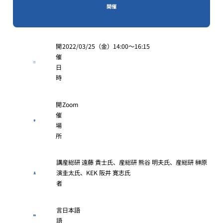
開催
開
2022/03/25（金）14:00～16:15
催
日
時
開
Zoom
催
場
所
講
産総研 遠藤 貴士氏、産総研 熊谷 明夫氏、産総研 榊原
演
圭太氏、KEK 阪井 寛志氏
者
言
日本語
語