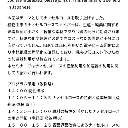
in Japanese.
今回はテーマとしてナノセルロースを取り上げました。
植物由来のナノセルロースファイバーは、生産・廃棄に関する
環境負荷が小さく、軽量な素材であり今後の発展が期待されま
すが、特殊な化学処理が必要で高コストなため需要が十分には
広がっていません。KEKではcERLを用いた電子ビーム照射によ
り木材組織の脆弱化を確認しており、将来の低コスト化のため
の加速器利用が期待されています。
本セミナーではナノセルロースの産業利用や加速器の利用に関
しての紹介が行われます。
プログラム予定（敬称略）
１４：００ 開会挨拶
１４：０５－１４：３５ ナノセルロースの特徴と産業展開（産
総研 遠藤 貴士）
１４：３５－１５：００ 原料の特性を活かしたナノセルロース
の用途開拓（産総研 熊谷 明夫）
１５：００－１５：２５ 表面界面改質によるナノセルロースの