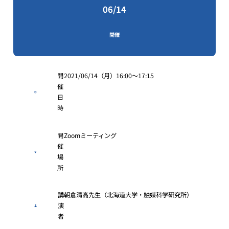
06/14
開催
開
2021/06/14（月）16:00〜17:15
催
日
時
開
Zoomミーティング
催
場
所
講
朝倉清高先生（北海道大学・触媒科学研究所）
演
者