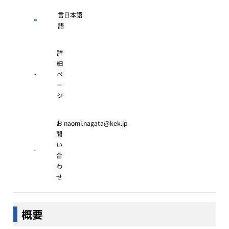
言
日本語
語
詳
細
ペ
ー
ジ
お
naomi.nagata@kek.jp
問
い
合
わ
せ
概要