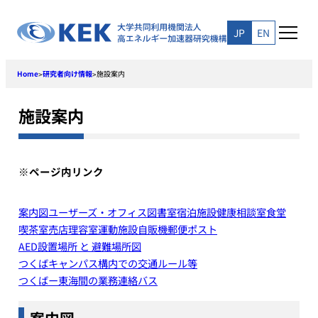
Skip
to
JP
EN
content
Home
研究者向け情報
施設案内
>
>
施設案内
※ページ内リンク
案内図
ユーザーズ・オフィス
図書室
宿泊施設
健康相談室
食堂
喫茶室
売店
理容室
運動施設
自販機
郵便ポスト
AED設置場所 と 避難場所図
つくばキャンパス構内での交通ルール等
つくばー東海間の業務連絡バス
案内図