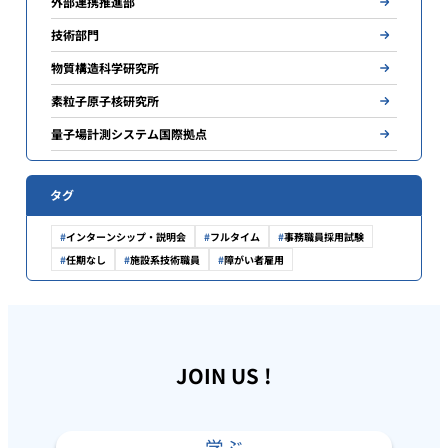
外部連携推進部
技術部門
物質構造科学研究所
素粒子原子核研究所
量子場計測システム国際拠点
タグ
インターンシップ・説明会
フルタイム
事務職員採用試験
任期なし
施設系技術職員
障がい者雇用
JOIN US !
学ぶ