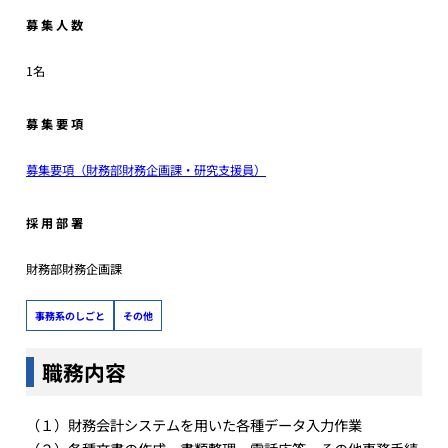
募 集 人 数
1名
募 集 要 項
募集要項（財務部財務企画課・研究支援員）
採 用 部 署
財務部財務企画課
事務系のしごと
その他
職務内容
（１）財務会計システムを用いた各種データ入力作業