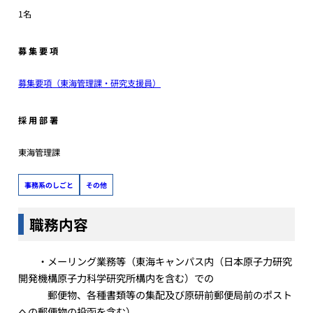
1名
募 集 要 項
募集要項（東海管理課・研究支援員）
採 用 部 署
東海管理課
事務系のしごと
その他
職務内容
・メーリング業務等（東海キャンパス内（日本原子力研究
開発機構原子力科学研究所構内を含む）での
郵便物、各種書類等の集配及び原研前郵便局前のポスト
への郵便物の投函を含む）