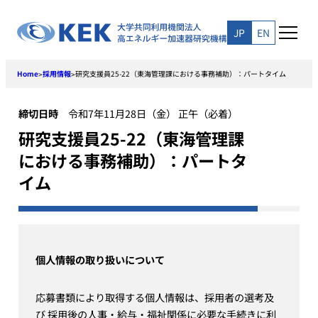
Skip
to
JP
EN
content
Home
採用情報
研究支援員25-22（東海管理課における事務補助）：パートタイム
>
>
締切日時
令和7年11月28日（金） 正午（必着）
研究支援員25-22（東海管理課
における事務補助）：パートタ
イム
個人情報の取り扱いについて
応募書類により取得する個人情報は、採用者の選考及
び 採用後の人事・給与・福祉関係に必要な手続きに利