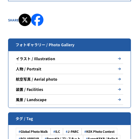
SHARE
フォトギャラリー / Photo Gallery
イラスト / Illustration
人物 / Portrait
航空写真 / Aerial photo
装置 / Facilities
風景 / Landscape
タグ / Tag
Global Photo Walk
ILC
J-PARC
KEK Photo Contest
POLARBEAR
PressKit / プレスキット
SuperKEKB / Belle II