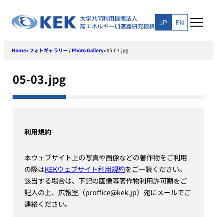
Skip
to
JP
EN
content
Home
フォトギャラリー / Photo Gallery
05-03.jpg
>
>
05-03.jpg
利用規約
本ウェブサイト上の写真や画像などの著作物をご利用
の際は
KEKウェブサイト利用規約
をご一読ください。
該当する場合は、下記の画像等著作物利用許可願をご
記入の上、広報室（proffice@kek.jp）宛にメールでご
連絡ください。