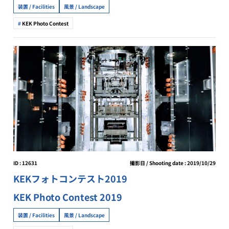
装置 / Facilities
風景 / Landscape
KEK Photo Contest
ID : 12631
撮影日 / Shooting date : 2019/10/29
KEKフォトコンテスト2019
KEK Photo Contest 2019
装置 / Facilities
風景 / Landscape