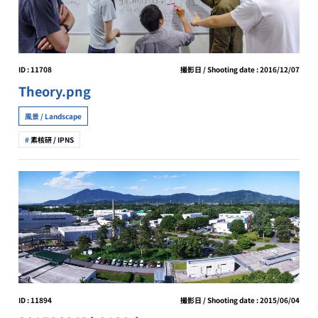
ID : 11708
撮影日 / Shooting date : 2016/12/07
Theory.png
風景 / Landscape
素核研 / IPNS
ID : 11894
撮影日 / Shooting date : 2015/06/04