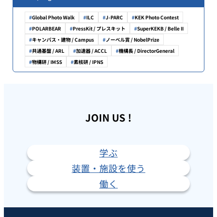
Global Photo Walk
ILC
J-PARC
KEK Photo Contest
POLARBEAR
PressKit / プレスキット
SuperKEKB / Belle II
キャンパス・建物 / Campus
ノーベル賞 / NobelPrize
共通基盤 / ARL
加速器 / ACCL
機構長 / DirectorGeneral
物構研 / IMSS
素核研 / IPNS
JOIN US !
学ぶ
装置・施設を使う
働く