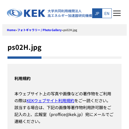
Skip
to
JP
EN
content
Home
フォトギャラリー / Photo Gallery
ps02H.jpg
>
>
ps02H.jpg
利用規約
本ウェブサイト上の写真や画像などの著作物をご利用
の際は
KEKウェブサイト利用規約
をご一読ください。
該当する場合は、下記の画像等著作物利用許可願をご
記入の上、広報室（proffice@kek.jp）宛にメールでご
連絡ください。