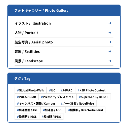
フォトギャラリー / Photo Gallery
イラスト / Illustration
人物 / Portrait
航空写真 / Aerial photo
装置 / Facilities
風景 / Landscape
タグ / Tag
Global Photo Walk
ILC
J-PARC
KEK Photo Contest
POLARBEAR
PressKit / プレスキット
SuperKEKB / Belle II
キャンパス・建物 / Campus
ノーベル賞 / NobelPrize
共通基盤 / ARL
加速器 / ACCL
機構長 / DirectorGeneral
物構研 / IMSS
素核研 / IPNS