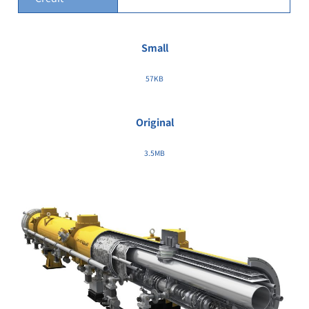
Small
57KB
Original
3.5MB