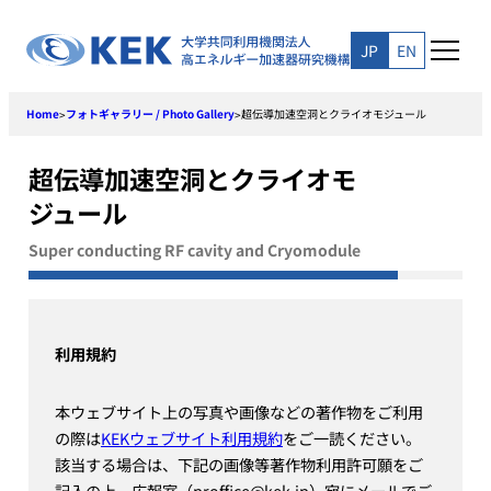
Skip
to
JP
EN
content
Home
フォトギャラリー / Photo Gallery
超伝導加速空洞とクライオモジュール
>
>
超伝導加速空洞とクライオモ
ジュール
Super conducting RF cavity and Cryomodule
利用規約
本ウェブサイト上の写真や画像などの著作物をご利用
の際は
KEKウェブサイト利用規約
をご一読ください。
該当する場合は、下記の画像等著作物利用許可願をご
記入の上、広報室（proffice@kek.jp）宛にメールでご