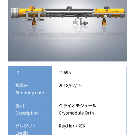
ID
12695
撮影日
2018/07/19
Shooting date
説明
クライオモジュール
Description
Cryomodule Orth
クレジット
Rey.Hori/KEK
Credit