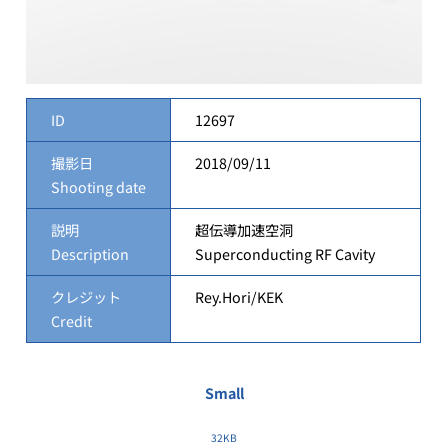
ID
12697
撮影日
2018/09/11
Shooting date
説明
超伝導加速空洞
Description
Superconducting RF Cavity
クレジット
Rey.Hori/KEK
Credit
Small
32KB