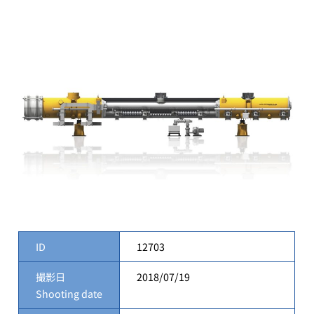
ID
12703
撮影日
2018/07/19
Shooting date