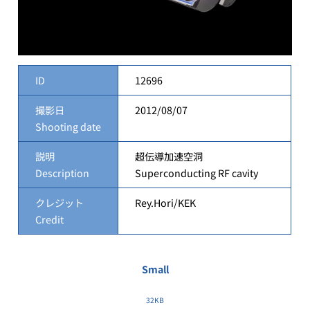
ID
12696
撮影日
2012/08/07
Shooting date
説明
超伝導加速空洞
Description
Superconducting RF cavity
クレジット
Rey.Hori/KEK
Credit
Small
32KB